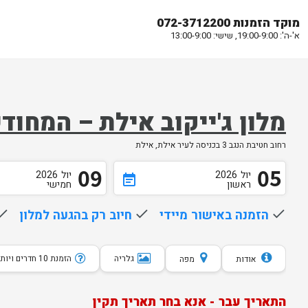
מוקד הזמנות 072-3712200
א'-ה': 19:00-9:00, שישי: 13:00-9:00
מלון ג'ייקוב אילת – המחוד
רחוב חטיבת הנגב 3 בכניסה לעיר אילת, אילת
09
05
יול
2026
יול
2026
event_note
ראשון
חמישי
done
הזמנה באישור מיידי
done
חיוב רק בהגעה למלון
one
גלריה
הזמנת 10 חדרים ויותר
אודות
מפה
התאריך עבר - אנא בחר תאריך תקין