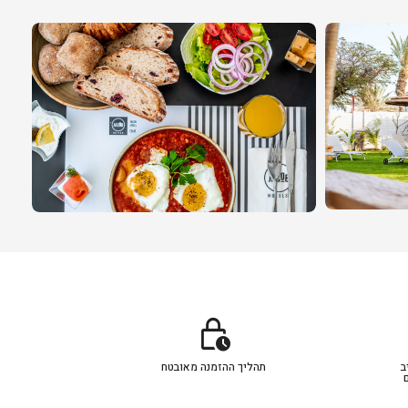
lock_clock
ב
תהליך ההזמנה מאובטח