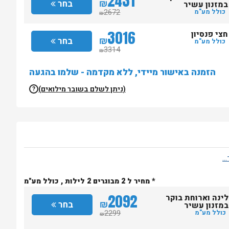
2431
₪
בחר
במזנון עשיר
2672
כולל מע"מ
₪
3016
חצי פנסיון
₪
בחר
כולל מע"מ
3314
₪
הזמנה באישור מיידי, ללא מקדמה - שלמו בהגעה
(ניתן לשלם בשובר מילואים)
?
* מחיר ל 2 מבוגרים 2 לילות , כולל מע"מ
2092
לינה וארוחת בוקר
₪
בחר
במזנון עשיר
2299
כולל מע"מ
₪