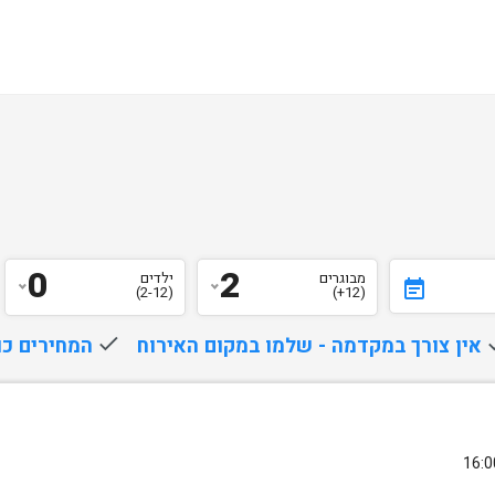
0
2
מבוגרים
ילדים
event_note
(2-12)
(12+)
d
אין צורך במקדמה - שלמו במקום האירוח
done
המחירים כו