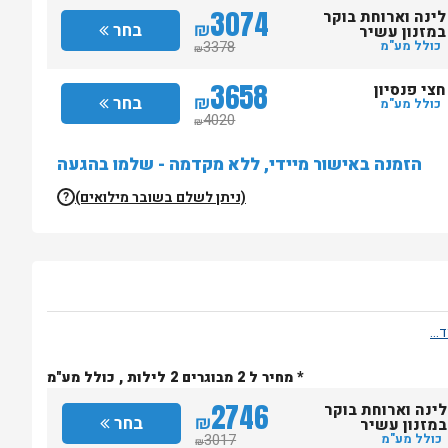
3074
לינה וארוחת בוקר
₪
בחר
במזנון עשיר
3378
כולל מע"מ
₪
3658
חצי פנסיון
₪
בחר
כולל מע"מ
4020
₪
הזמנה באישור מיידי, ללא מקדמה - שלמו בהגעה
(ניתן לשלם בשובר מילואים)
?
* מחיר ל 2 מבוגרים 2 לילות , כולל מע"מ
2746
לינה וארוחת בוקר
₪
בחר
במזנון עשיר
3017
כולל מע"מ
₪