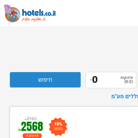
0
תינוקות
(0-2)
ללים מע"מ
3162
₪
2568
19%
הנחה
₪
פרטים