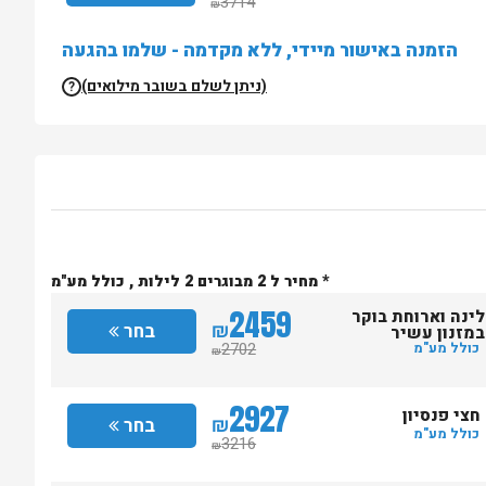
3714
₪
הזמנה באישור מיידי, ללא מקדמה - שלמו בהגעה
(ניתן לשלם בשובר מילואים)
?
* מחיר ל 2 מבוגרים 2 לילות , כולל מע"מ
2459
לינה וארוחת בוקר
₪
בחר
במזנון עשיר
2702
כולל מע"מ
₪
2927
חצי פנסיון
₪
בחר
כולל מע"מ
3216
₪