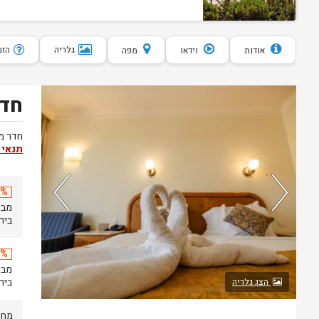
גלריה
הזמנת 10 
אודות
וידאו
מפה
חדר
נותרו 5 חדרים אחרונים בממשק!
חדר מו
תנאי 
20% 
בירושל
20% 
בירושל
הצג גלריה