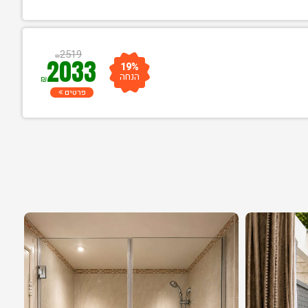
2519
₪
2033
19%
הנחה
₪
פרטים