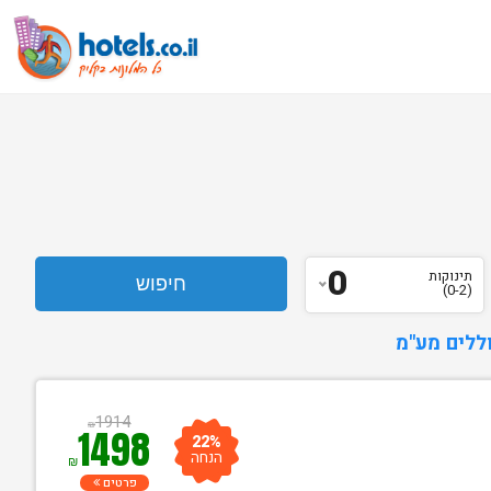
0
תינוקות
(0-2)
ללים מע"מ
1914
₪
1498
22%
הנחה
₪
פרטים