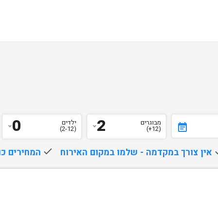
0
2
מבוגרים
ילדים
event_note
(2-12)
(12+)
d
אין צורך במקדמה - שלמו במקום האירוח
done
המחירים כו