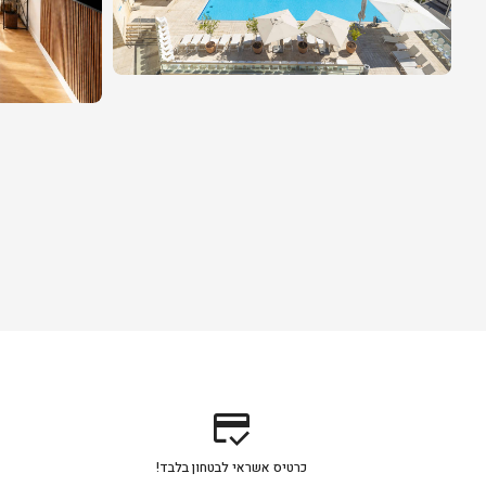
credit_score
כרטיס אשראי לבטחון בלבד!