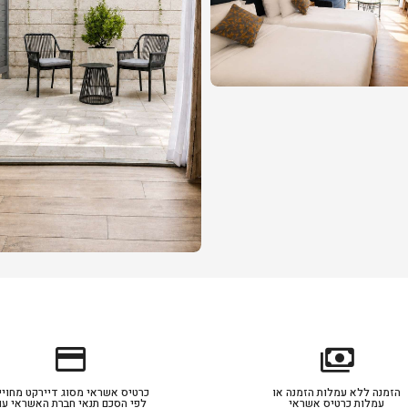
credit_card
payments
הזמנה ללא עמלות הזמנה או
כרטיס אשראי מסוג דיירקט מחויי
עמלות כרטיס אשראי
לפי הסכם תנאי חברת האשראי עם