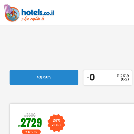
0
תינוקות
(0-2)
3600
₪
2729
24%
הנחה
₪
פרטים