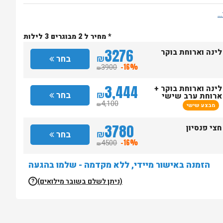
* מחיר ל 2 מבוגרים 3 לילות
3276
לינה וארוחת בוקר
₪
בחר
3900
-16%
₪
3,444
לינה וארוחת בוקר +
₪
בחר
ארוחת ערב שישי
4,100
מבצע שישי
₪
3780
חצי פנסיון
₪
בחר
4500
-16%
₪
הזמנה באישור מיידי, ללא מקדמה - שלמו בהגעה
(ניתן לשלם בשובר מילואים)
?