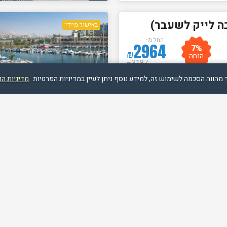
בה לייק לשעבר)
באישור מיידי
החל מ-
2964
7%
₪
הנחה
3187
₪
מדיניות ה
ה אילת
באישור מיידי
החל מ-
3612
9%
₪
הנחה
3969
₪
ילת
באישור מיידי
החל מ-
3460
9%