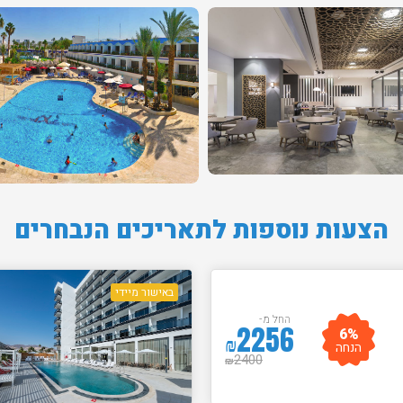
הצעות נוספות לתאריכים הנבחרים
באישור מיידי
החל מ-
2256
6%
₪
הנחה
2400
₪