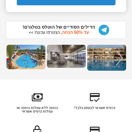
הדילים הסודיים של הוטלס בטלגרם!
, הצטרפו עכשיו >>
עד 50% הנחה
payments
credit_score
כרטיס אשראי לבטחון בלבד!
הזמנה ללא עמלות הזמנה או
עמלות כרטיס אשראי
lock_clock
credit_card