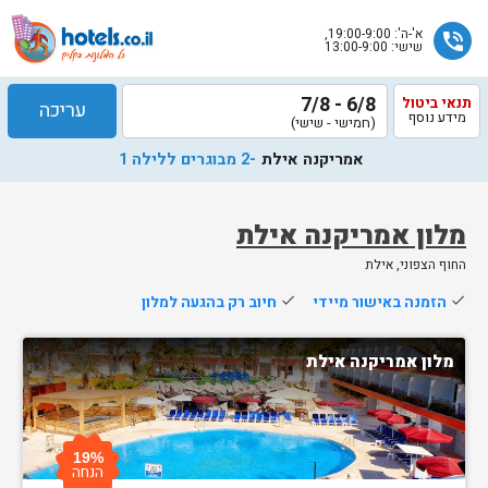
א'-ה': 19:00-9:00,
phone_in_talk
שישי: 13:00-9:00
6/8 - 7/8
תנאי ביטול
עריכה
מידע נוסף
(חמישי - שישי)
אמריקנה אילת
-2 מבוגרים ללילה 1
מלון אמריקנה אילת
החוף הצפוני, אילת
שלח
done
הזמנה באישור מיידי
done
חיוב רק בהגעה למלון
נציג
הוטלס
מלון אמריקנה אילת
יחזור
אליך
בשעות
הפעילות
19%
הנחה