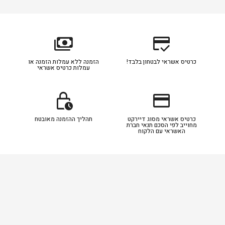
payments
credit_score
כרטיס אשראי לבטחון בלבד!
הזמנה ללא עמלות הזמנה או
עמלות כרטיס אשראי
lock_clock
credit_card
כרטיס אשראי מסוג דיירקט
תהליך ההזמנה מאובטח
מחוייב לפי הסכם תנאי חברת
האשראי עם הלקוח