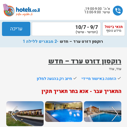
א'-ה': 19:00-9:00,
phone_in_talk
שישי: 13:00-9:00
9/7 - 10/7
תנאי ביטול
עריכה
מידע נוסף
(חמישי - שישי)
רוקסון דזרט ערד – חדש
-2 מבוגרים ללילה 1
רוקסון דזרט ערד – חדש
ערד, ערד
done
הזמנה באישור מיידי
done
חיוב רק בהגעה למלון
התאריך עבר - אנא בחר תאריך תקין