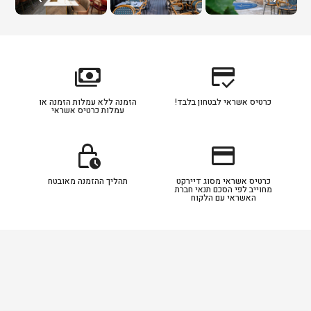
payments
credit_score
כרטיס אשראי לבטחון בלבד!
הזמנה ללא עמלות הזמנה או
עמלות כרטיס אשראי
lock_clock
credit_card
כרטיס אשראי מסוג דיירקט
תהליך ההזמנה מאובטח
מחוייב לפי הסכם תנאי חברת
האשראי עם הלקוח