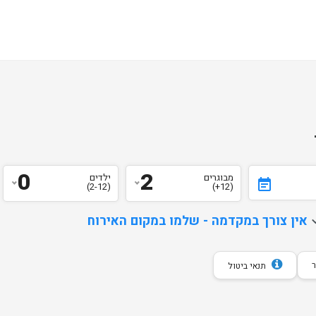
0
2
מבוגרים
ילדים
event_note
(2-12)
(12+)
d
אין צורך במקדמה - שלמו במקום האירוח
תנאי ביטול