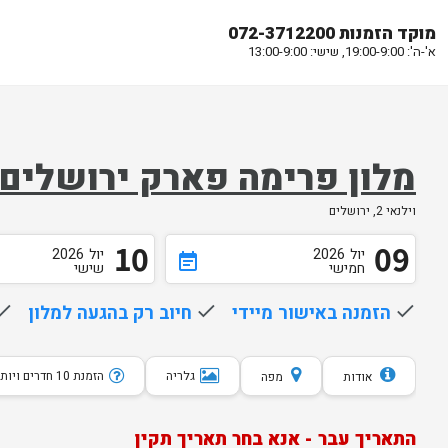
מוקד הזמנות 072-3712200
א'-ה': 19:00-9:00, שישי: 13:00-9:00
מלון פרימה פארק ירושלים
וילנאי 2, ירושלים
10
09
יול
2026
יול
2026
event_note
חמישי
שישי
done
הזמנה באישור מיידי
done
חיוב רק בהגעה למלון
one
גלריה
הזמנת 10 חדרים ויותר
אודות
מפה
התאריך עבר - אנא בחר תאריך תקין