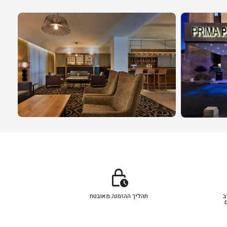
lock_clock
ב
תהליך ההזמנה מאובטח