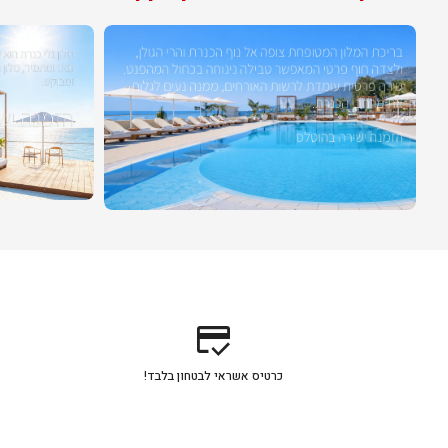
credit_score
כרטיס אשראי לבטחון בלבד!