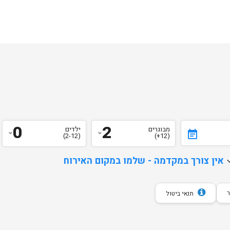
0
2
מבוגרים
ילדים
event_note
(2-12)
(12+)
d
אין צורך במקדמה - שלמו במקום האירוח
תנאי ביטול