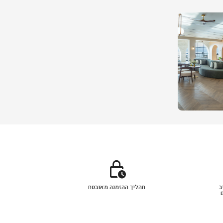
lock_clock
ב
תהליך ההזמנה מאובטח