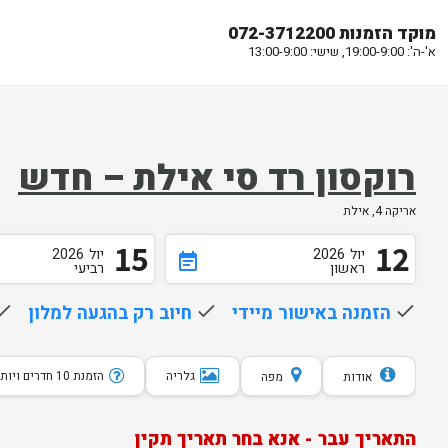
מוקד הזמנות 072-3712200
א'-ה': 19:00-9:00, שישי: 13:00-9:00
רוקסון רד סי אילת – חדש
אריקה 4, אילת
15
12
יול
2026
יול
2026
event_note
ראשון
רביעי
done
הזמנה באישור מיידי
done
חיוב רק בהגעה למלון
one
גלריה
הזמנת 10 חדרים ויותר
אודות
מפה
התאריך עבר - אנא בחר תאריך תקין