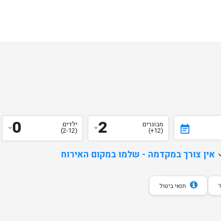
0
2
מבוגרים
ילדים
event_note
(2-12)
(12+)
d
אין צורך במקדמה - שלמו במקום האירוח
תנאי ביטול