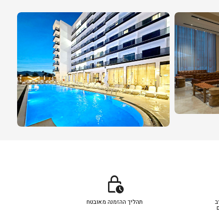
lock_clock
ב
תהליך ההזמנה מאובטח