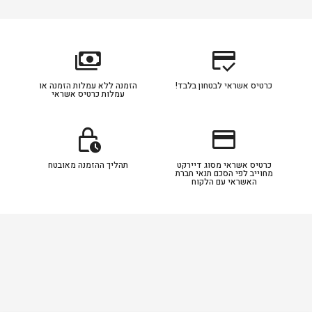
payments
credit_score
כרטיס אשראי לבטחון בלבד!
הזמנה ללא עמלות הזמנה או
עמלות כרטיס אשראי
lock_clock
credit_card
כרטיס אשראי מסוג דיירקט
תהליך ההזמנה מאובטח
מחוייב לפי הסכם תנאי חברת
האשראי עם הלקוח