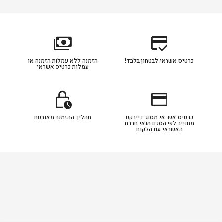
payments
credit_score
כרטיס אשראי לבטחון בלבד!
הזמנה ללא עמלות הזמנה או
עמלות כרטיס אשראי
lock_clock
credit_card
כרטיס אשראי מסוג דיירקט
תהליך ההזמנה מאובטח
מחוייב לפי הסכם תנאי חברת
האשראי עם הלקוח