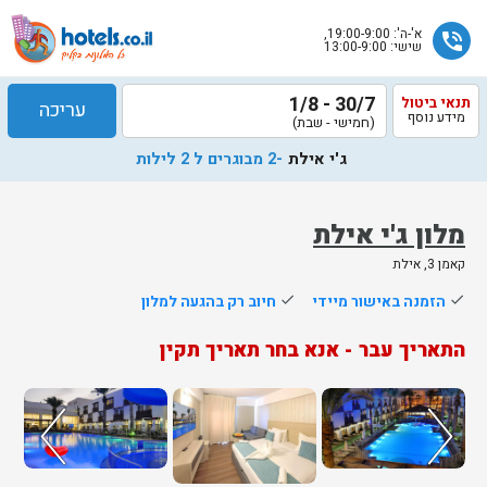
א'-ה': 19:00-9:00,
phone_in_talk
שישי: 13:00-9:00
30/7 - 1/8
תנאי ביטול
עריכה
מידע נוסף
(חמישי - שבת)
ג'י אילת
-2 מבוגרים ל 2 לילות
מלון ג'י אילת
קאמן 3, אילת
שלח
done
הזמנה באישור מיידי
done
חיוב רק בהגעה למלון
נציג
התאריך עבר - אנא בחר תאריך תקין
הוטלס
יחזור
אליך
בשעות
הפעילות