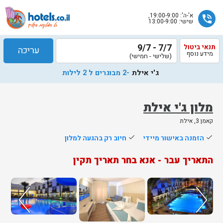
א'-ה': 19:00-9:00,
phone_in_talk
שישי: 13:00-9:00
7/7 - 9/7
תנאי ביטול
עריכה
מידע נוסף
(שלישי - חמישי)
ג'י אילת
-2 מבוגרים ל 2 לילות
מלון ג'י אילת
קאמן 3, אילת
שלח
done
הזמנה באישור מיידי
done
חיוב רק בהגעה למלון
נציג
התאריך עבר - אנא בחר תאריך תקין
הוטלס
יחזור
אליך
בשעות
הפעילות