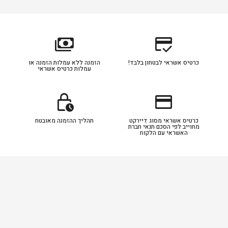
payments
credit_score
כרטיס אשראי לבטחון בלבד!
הזמנה ללא עמלות הזמנה או
עמלות כרטיס אשראי
lock_clock
credit_card
כרטיס אשראי מסוג דיירקט
תהליך ההזמנה מאובטח
מחוייב לפי הסכם תנאי חברת
האשראי עם הלקוח