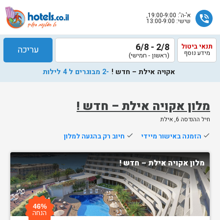
א'-ה': 19:00-9:00,
phone_in_talk
שישי: 13:00-9:00
2/8 - 6/8
תנאי ביטול
עריכה
מידע נוסף
(ראשון - חמישי)
אקויה אילת – חדש !
-2 מבוגרים ל 4 לילות
מלון אקויה אילת – חדש !
חיל ההנדסה 6, אילת
שלח
done
הזמנה באישור מיידי
done
חיוב רק בהגעה למלון
נציג
הוטלס
מלון אקויה אילת – חדש !
יחזור
אליך
בשעות
הפעילות
46%
הנחה