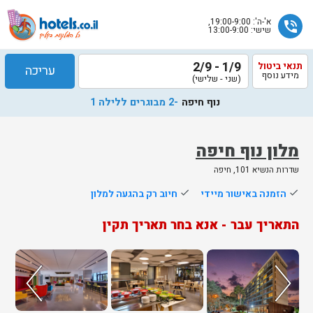
א'-ה': 19:00-9:00,
phone_in_talk
שישי: 13:00-9:00
1/9 - 2/9
תנאי ביטול
עריכה
מידע נוסף
(שני - שלישי)
נוף חיפה
-2 מבוגרים ללילה 1
מלון נוף חיפה
שדרות הנשיא 101, חיפה
done
הזמנה באישור מיידי
done
חיוב רק בהגעה למלון
התאריך עבר - אנא בחר תאריך תקין