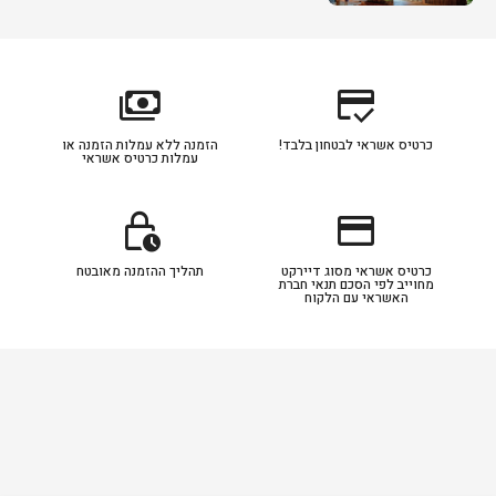
payments
credit_score
כרטיס אשראי לבטחון בלבד!
הזמנה ללא עמלות הזמנה או
עמלות כרטיס אשראי
lock_clock
credit_card
כרטיס אשראי מסוג דיירקט
תהליך ההזמנה מאובטח
מחוייב לפי הסכם תנאי חברת
האשראי עם הלקוח