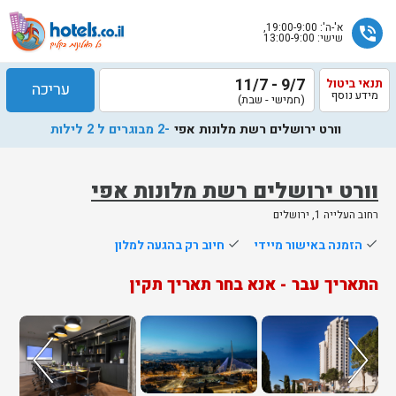
א'-ה': 19:00-9:00,
phone_in_talk
שישי: 13:00-9:00
9/7 - 11/7
תנאי ביטול
עריכה
מידע נוסף
(חמישי - שבת)
וורט ירושלים רשת מלונות אפי
-2 מבוגרים ל 2 לילות
וורט ירושלים רשת מלונות אפי
רחוב העלייה 1, ירושלים
done
הזמנה באישור מיידי
done
חיוב רק בהגעה למלון
התאריך עבר - אנא בחר תאריך תקין