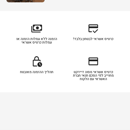
payments
credit_score
כרטיס אשראי לבטחון בלבד!
הזמנה ללא עמלות הזמנה או
עמלות כרטיס אשראי
lock_clock
credit_card
כרטיס אשראי מסוג דיירקט
תהליך ההזמנה מאובטח
מחוייב לפי הסכם תנאי חברת
האשראי עם הלקוח