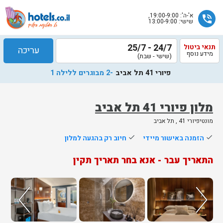
א'-ה': 19:00-9:00,
phone_in_talk
שישי: 13:00-9:00
24/7 - 25/7
תנאי ביטול
עריכה
מידע נוסף
(שישי - שבת)
פיורי 41 תל אביב
-2 מבוגרים ללילה 1
מלון פיורי 41 תל אביב
מונטיפיורי 41 , תל אביב
שלח
done
הזמנה באישור מיידי
done
חיוב רק בהגעה למלון
נציג
התאריך עבר - אנא בחר תאריך תקין
הוטלס
יחזור
אליך
בשעות
הפעילות