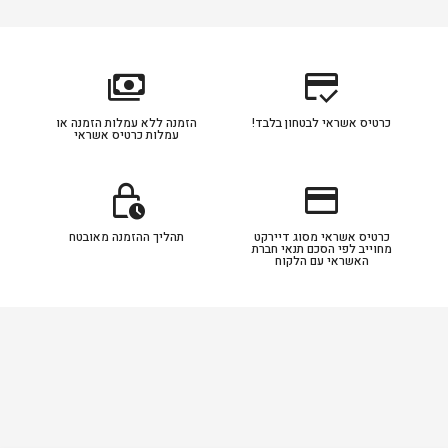
payments
credit_score
כרטיס אשראי לבטחון בלבד!
הזמנה ללא עמלות הזמנה או
עמלות כרטיס אשראי
lock_clock
credit_card
כרטיס אשראי מסוג דיירקט
תהליך ההזמנה מאובטח
מחוייב לפי הסכם תנאי חברת
האשראי עם הלקוח