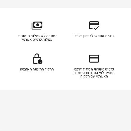
payments
credit_score
כרטיס אשראי לבטחון בלבד!
הזמנה ללא עמלות הזמנה או
עמלות כרטיס אשראי
lock_clock
credit_card
כרטיס אשראי מסוג דיירקט
תהליך ההזמנה מאובטח
מחוייב לפי הסכם תנאי חברת
האשראי עם הלקוח