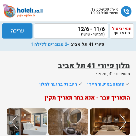
א'-ה': 19:00-9:00,
phone_in_talk
שישי: 13:00-9:00
11/6 - 12/6
תנאי ביטול
עריכה
מידע נוסף
(חמישי - שישי)
פיורי 41 תל אביב
-2 מבוגרים ללילה 1
מלון פיורי 41 תל אביב
מונטיפיורי 41 , תל אביב
שלח
done
הזמנה באישור מיידי
done
חיוב רק בהגעה למלון
נציג
התאריך עבר - אנא בחר תאריך תקין
הוטלס
יחזור
אליך
בשעות
הפעילות