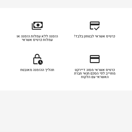
payments
credit_score
כרטיס אשראי לבטחון בלבד!
הזמנה ללא עמלות הזמנה או
עמלות כרטיס אשראי
lock_clock
credit_card
כרטיס אשראי מסוג דיירקט
תהליך ההזמנה מאובטח
מחוייב לפי הסכם תנאי חברת
האשראי עם הלקוח