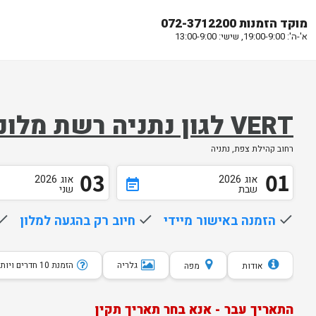
מוקד הזמנות 072-3712200
א'-ה': 19:00-9:00, שישי: 13:00-9:00
VERT לגון נתניה רשת מלונות אפי
רחוב קהילת צפת, נתניה
03
01
אוג
2026
אוג
2026
event_note
שבת
שני
done
הזמנה באישור מיידי
done
חיוב רק בהגעה למלון
one
גלריה
הזמנת 10 חדרים ויותר
אודות
מפה
התאריך עבר - אנא בחר תאריך תקין