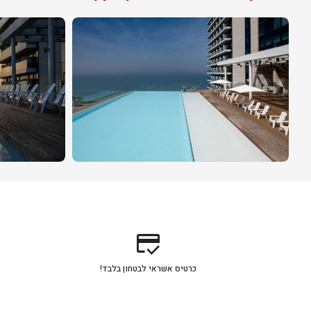
credit_score
כרטיס אשראי לבטחון בלבד!