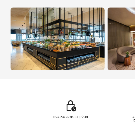
lock_clock
ב
תהליך ההזמנה מאובטח