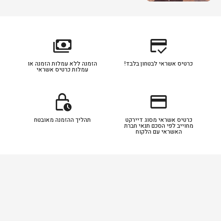
payments
credit_score
כרטיס אשראי לבטחון בלבד!
הזמנה ללא עמלות הזמנה או
עמלות כרטיס אשראי
lock_clock
credit_card
כרטיס אשראי מסוג דיירקט
תהליך ההזמנה מאובטח
מחוייב לפי הסכם תנאי חברת
האשראי עם הלקוח