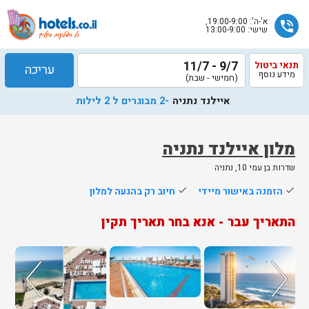
א'-ה': 19:00-9:00,
phone_in_talk
שישי: 13:00-9:00
9/7 - 11/7
תנאי ביטול
עריכה
מידע נוסף
(חמישי - שבת)
איילנד נתניה
-2 מבוגרים ל 2 לילות
מלון איילנד נתניה
שדרות בן עמי 10, נתניה
שלח
done
הזמנה באישור מיידי
done
חיוב רק בהגעה למלון
נציג
התאריך עבר - אנא בחר תאריך תקין
הוטלס
יחזור
אליך
בשעות
הפעילות