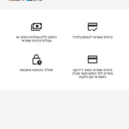
payments
credit_score
כרטיס אשראי לבטחון בלבד!
הזמנה ללא עמלות הזמנה או
עמלות כרטיס אשראי
lock_clock
credit_card
כרטיס אשראי מסוג דיירקט
תהליך ההזמנה מאובטח
מחוייב לפי הסכם תנאי חברת
האשראי עם הלקוח