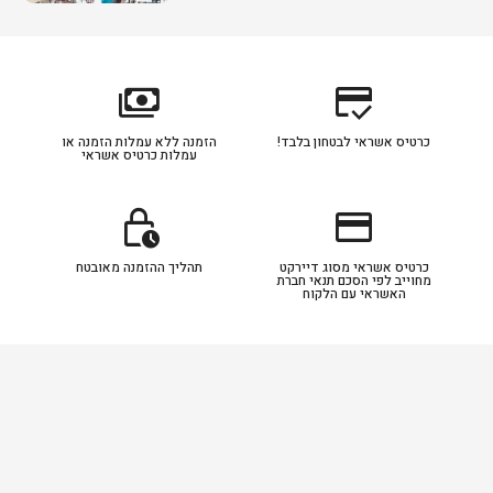
payments
credit_score
כרטיס אשראי לבטחון בלבד!
הזמנה ללא עמלות הזמנה או
עמלות כרטיס אשראי
lock_clock
credit_card
כרטיס אשראי מסוג דיירקט
תהליך ההזמנה מאובטח
מחוייב לפי הסכם תנאי חברת
האשראי עם הלקוח