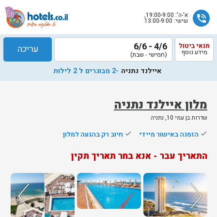
א'-ה': 19:00-9:00,
phone_in_talk
שישי: 13:00-9:00
4/6 - 6/6
תנאי ביטול
עריכה
מידע נוסף
(חמישי - שבת)
איילנד נתניה
-2 מבוגרים ל 2 לילות
מלון איילנד נתניה
שדרות בן עמי 10, נתניה
שלח
done
הזמנה באישור מיידי
done
חיוב רק בהגעה למלון
נציג
התאריך עבר - אנא בחר תאריך תקין
הוטלס
יחזור
אליך
בשעות
הפעילות