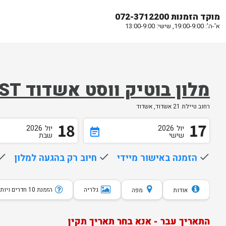
מוקד הזמנות 072-3712200
א'-ה': 19:00-9:00, שישי: 13:00-9:00
מלון בוטיק ווסט אשדוד WEST
רחוב טיילת 21 אשדוד, אשדוד
18
17
יול
2026
יול
2026
event_note
שישי
שבת
done
הזמנה באישור מיידי
done
חיוב רק בהגעה למלון
one
גלריה
הזמנת 10 חדרים ויותר
אודות
מפה
התאריך עבר - אנא בחר תאריך תקין