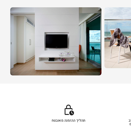
lock_clock
ב
תהליך ההזמנה מאובטח