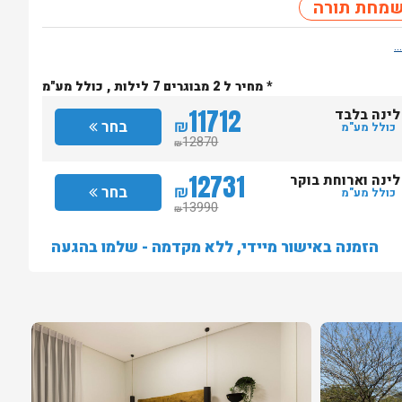
מחת תורה
* מחיר ל 2 מבוגרים 7 לילות , כולל מע"מ
11712
לינה בלבד
₪
בחר
כולל מע"מ
12870
₪
12731
לינה וארוחת בוקר
₪
בחר
כולל מע"מ
13990
₪
הזמנה באישור מיידי, ללא מקדמה - שלמו בהגעה