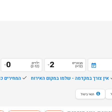
0
2
מבוגרים
ילדים
event_note
(2-12)
(12+)
d
אין צורך במקדמה - שלמו במקום האירוח
done
המחירים כו
תנאי ביטול