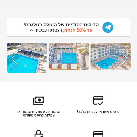
הדילים הסודיים של הוטלס בטלגרם!
, הצטרפו עכשיו >>
עד 50% הנחה
payments
credit_score
כרטיס אשראי לבטחון בלבד!
הזמנה ללא עמלות הזמנה או
עמלות כרטיס אשראי
lock_clock
credit_card