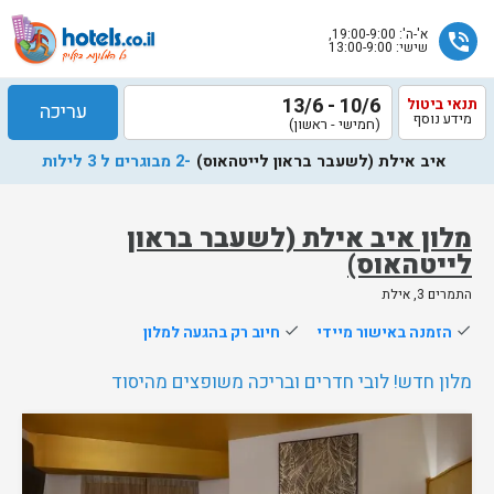
א'-ה': 19:00-9:00,
phone_in_talk
שישי: 13:00-9:00
10/6 - 13/6
תנאי ביטול
עריכה
מידע נוסף
(חמישי - ראשון)
איב אילת (לשעבר בראון לייטהאוס)
-2 מבוגרים ל 3 לילות
מלון איב אילת (לשעבר בראון
לייטהאוס)
שלח
התמרים 3, אילת
נציג
done
הזמנה באישור מיידי
done
חיוב רק בהגעה למלון
הוטלס
יחזור
מלון חדש! לובי חדרים ובריכה משופצים מהיסוד
אליך
בשעות
הפעילות
נותרו 5 חדרים אחרונים בממשק!
75%
מהאורחים ששהו בחדר אהבו אותו