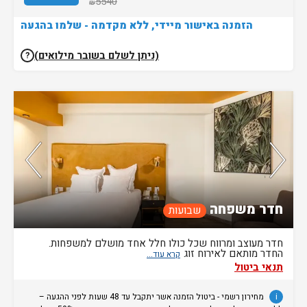
5540
₪
חדרים בכל ימות השבוע עד השעה 11:00. בימי שבת/ חג: עזיבת החדרים עד
השעה 14:00
הזמנה באישור מיידי, ללא מקדמה - שלמו בהגעה
(ניתן לשלם בשובר מילואים)
?
נותרו 4 חדרים אחרונים בממשק!
81%
מהאורחים ששהו בחדר אהבו אותו
חדר משפחה
שבועות
חדר מעוצב ומרווח שכל כולו חלל אחד מושלם למשפחות.
החדר מותאם לאירוח זוג
תנאי ביטול
i
מחירון רשמי - ביטול הזמנה אשר יתקבל עד 48 שעות לפני ההגעה –