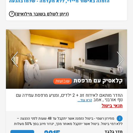
הזמנה באישור מיידי, ללא מקדמה - שלמו בהגעה
(ניתן לשלם בשובר מילואים)
?
נותרו 5 חדרים אחרונים בממשק!
84%
מהאורחים ששהו בחדר אהבו אותו
74%
מהזוגות ששהו בחדר זה אהבו אותו
קלאסיק עם מרפסת
שבועות
החדר מותאם לאירוח זוג + 2 ילדים, ומציע מרפסת עמידה עם
נוף אורבני , אמב
תנאי ביטול
i
מחירון רשמי - ביטול הזמנה אשר יתקבל עד 48 שעות לפני ההגעה –
ללא דמי ביטול. ביטול אשר יתקבל מאוחר מכך, יגרור חיוב בסך 50% מעלות
ההזמנה. אי הגעה ללא כל הודעה מוקדמת תגרור חיוב בסך 100% מעלות
חדר בלבד