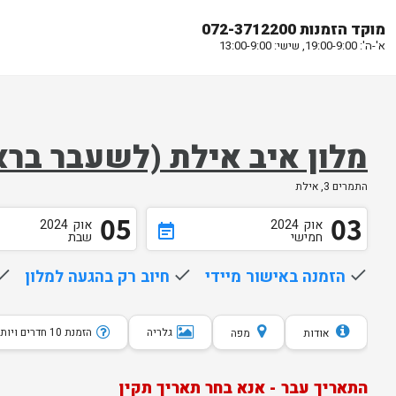
מוקד הזמנות 072-3712200
א'-ה': 19:00-9:00, שישי: 13:00-9:00
מלון איב אילת (לשעבר ברא
התמרים 3, אילת
05
03
אוק
2024
אוק
2024
event_note
חמישי
שבת
done
הזמנה באישור מיידי
done
חיוב רק בהגעה למלון
one
גלריה
הזמנת 10 חדרים ויותר
אודות
מפה
התאריך עבר - אנא בחר תאריך תקין