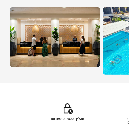
lock_clock
ב
תהליך ההזמנה מאובטח