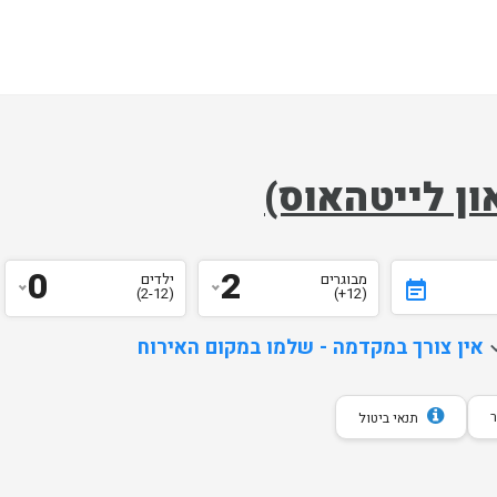
ון לייטהאוס)
0
2
מבוגרים
ילדים
event_note
(2-12)
(12+)
d
אין צורך במקדמה - שלמו במקום האירוח
תנאי ביטול