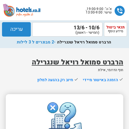
א'-ה': 19:00-9:00,
phone_in_talk
שישי: 13:00-9:00
10/6 - 13/6
תנאי ביטול
עריכה
מידע נוסף
(חמישי - ראשון)
הרברט סמואל רויאל שנגרילה
-2 מבוגרים ל 3 לילות
הרברט סמואל רויאל שנגרילה
חוף הדרומי, אילת
שלח
done
הזמנה באישור מיידי
done
חיוב רק בהגעה למלון
נציג
הוטלס
יחזור
אליך
בשעות
הפעילות