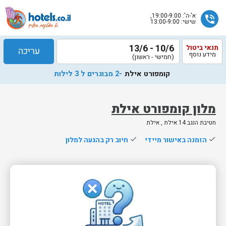
א'-ה': 19:00-9:00,
phone_in_talk
שישי: 13:00-9:00
10/6 - 13/6
תנאי ביטול
עריכה
מידע נוסף
(חמישי - ראשון)
קומפורט אילת
-2 מבוגרים ל 3 לילות
מלון קומפורט אילת
חטיבת הנגב 14 אילת , אילת
שלח
done
הזמנה באישור מיידי
done
חיוב רק בהגעה למלון
נציג
הוטלס
יחזור
אליך
בשעות
הפעילות