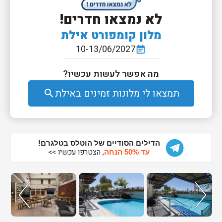
לא נמצאו חדרים!
מלון קומפורט אילת
10-13/06/2027
event_note
מה אפשר לעשות עכשיו?
תמצאו לי מלונות זמינים באילת
search
הדילים הסודיים של הוטלס בטלגרם!
, הצטרפו עכשיו >>
עד 50% הנחה