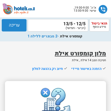
א'-ה': 19:00-9:00,
phone_in_talk
שישי: 13:00-9:00
12/5 - 13/5
תנאי ביטול
עריכה
מידע נוסף
(רביעי - חמישי)
קומפורט אילת
-2 מבוגרים ללילה 1
מלון קומפורט אילת
חטיבת הנגב 14 אילת , אילת
שלח
done
הזמנה באישור מיידי
done
חיוב רק בהגעה למלון
נציג
הוטלס
יחזור
אליך
בשעות
הפעילות