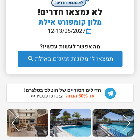
לא נמצאו חדרים!
מלון קומפורט אילת
12-13/05/2027
event_note
מה אפשר לעשות עכשיו?
תמצאו לי מלונות זמינים באילת
search
הדילים הסודיים של הוטלס בטלגרם!
, הצטרפו עכשיו >>
עד 50% הנחה