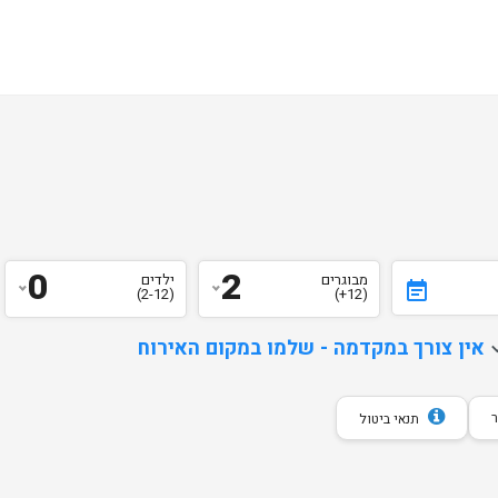
0
2
מבוגרים
ילדים
event_note
(2-12)
(12+)
d
אין צורך במקדמה - שלמו במקום האירוח
תנאי ביטול