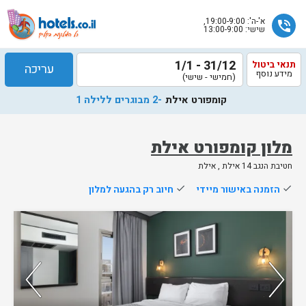
א'-ה': 19:00-9:00,
phone_in_talk
שישי: 13:00-9:00
31/12 - 1/1
תנאי ביטול
עריכה
מידע נוסף
(חמישי - שישי)
קומפורט אילת
-2 מבוגרים ללילה 1
מלון קומפורט אילת
חטיבת הנגב 14 אילת , אילת
שלח
done
הזמנה באישור מיידי
done
חיוב רק בהגעה למלון
נציג
הוטלס
נותרו 5 חדרים אחרונים בממשק!
יחזור
אליך
74%
מהאורחים ששהו בחדר אהבו אותו
בשעות
הפעילות