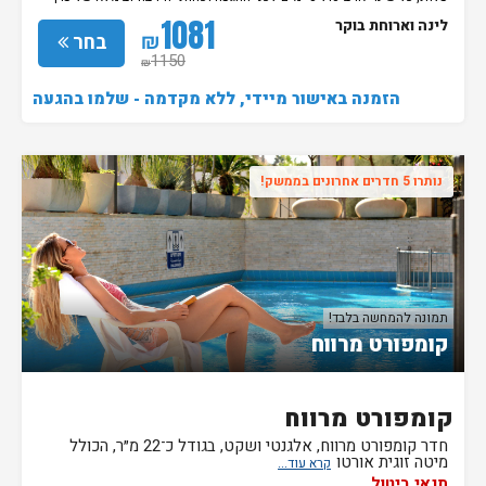
ההזמנה.
1081
לינה וארוחת בוקר
₪
בחר
1150
₪
הזמנה באישור מיידי, ללא מקדמה - שלמו בהגעה
נותרו 5 חדרים אחרונים בממשק!
תמונה להמחשה בלבד!
קומפורט מרווח
קומפורט מרווח
חדר קומפורט מרווח, אלגנטי ושקט, בגודל כ־22 מ״ר, הכולל
מיטה זוגית אורטו
תנאי ביטול