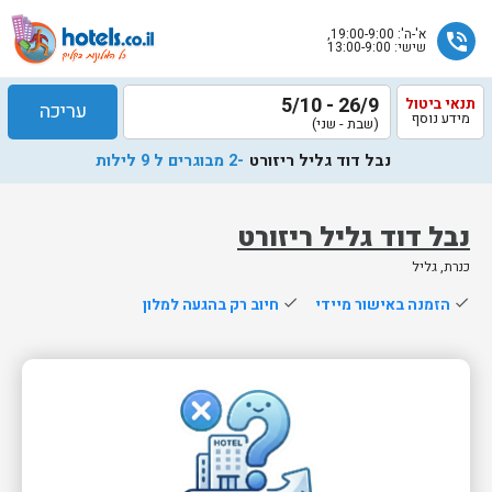
א'-ה': 19:00-9:00,
phone_in_talk
שישי: 13:00-9:00
26/9 - 5/10
תנאי ביטול
עריכה
מידע נוסף
(שבת - שני)
נבל דוד גליל ריזורט
-2 מבוגרים ל 9 לילות
נבל דוד גליל ריזורט
כנרת, גליל
שלח
done
הזמנה באישור מיידי
done
חיוב רק בהגעה למלון
נציג
הוטלס
יחזור
אליך
בשעות
הפעילות