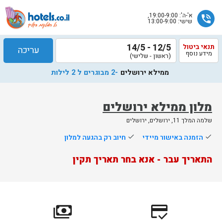
א'-ה': 19:00-9:00,
phone_in_talk
שישי: 13:00-9:00
12/5 - 14/5
תנאי ביטול
עריכה
מידע נוסף
(ראשון - שלישי)
ממילא ירושלים
-2 מבוגרים ל 2 לילות
מלון ממילא ירושלים
שלמה המלך 11, ירושלים, ירושלים
שלח
done
הזמנה באישור מיידי
done
חיוב רק בהגעה למלון
נציג
התאריך עבר - אנא בחר תאריך תקין
הוטלס
יחזור
אליך
בשעות
הפעילות
payments
credit_score