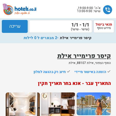
א'-ה': 19:00-9:00,
phone_in_talk
שישי: 13:00-9:00
1/1 - 1/1
תנאי ביטול
עריכה
מידע נוסף
(שישי - שישי)
קיסר פרימייר אילת
-2 מבוגרים ל 0 לילות
קיסר פרימייר אילת
החוף הצפוני, אילת 88107, אילת
שלח
done
הזמנה באישור מיידי
done
חיוב רק בהגעה למלון
נציג
התאריך עבר - אנא בחר תאריך תקין
הוטלס
יחזור
אליך
בשעות
הפעילות