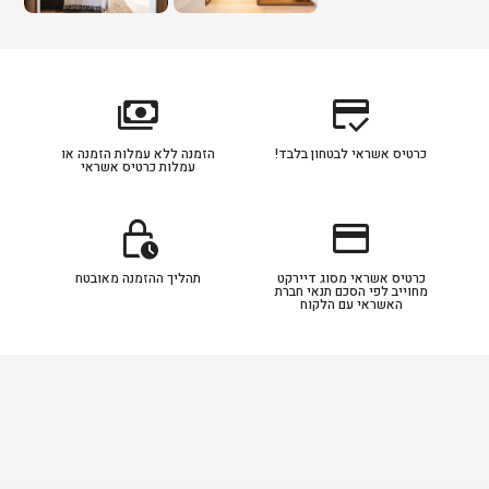
payments
credit_score
כרטיס אשראי לבטחון בלבד!
הזמנה ללא עמלות הזמנה או
עמלות כרטיס אשראי
lock_clock
credit_card
כרטיס אשראי מסוג דיירקט
תהליך ההזמנה מאובטח
מחוייב לפי הסכם תנאי חברת
האשראי עם הלקוח