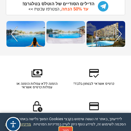
הדילים הסודיים של הוטלס בטלגרם!
, הצטרפו עכשיו >>
עד 50% הנחה
payments
credit_score
כרטיס אשראי לבטחון בלבד!
הזמנה ללא עמלות הזמנה או
עמלות כרטיס אשראי
lock_clock
credit_card
כרטיס אשראי מסוג דיירקט
תהליך ההזמנה מאובטח
לידיעתך, באתר זה נעשה שימוש בקבצי Cookies המשך גלישה באתר מהווה
מחוייב לפי הסכם תנאי חברת
הסכמה לשימוש זה, למידע נוסף ניתן לעיין במדיניות הפרטיות
מדיניות הפרטיות
האשראי עם הלקוח
סגור