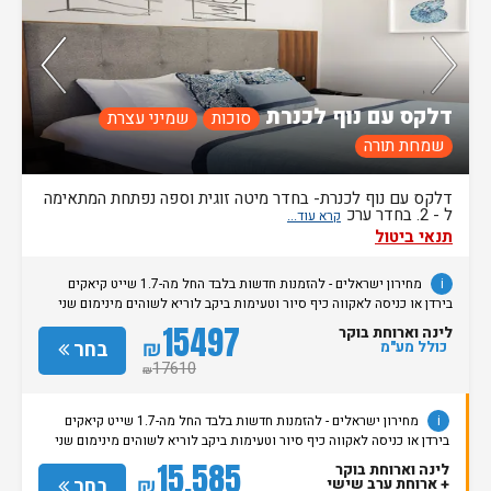
דלקס עם נוף לכנרת
סוכות
שמיני עצרת
שמחת תורה
דלקס עם נוף לכנרת- בחדר מיטה זוגית וספה נפתחת המתאימה
ל - 2. בחדר ערכ
תנאי ביטול
i
מחירון ישראלים - להזמנות חדשות בלבד החל מה-1.7 שייט קיאקים
בירדן או כניסה לאקווה כיף סיור וטעימות ביקב לוריא לשוהים מינימום שני
לילות המתקנים פעילים בימי חול ובשישי עוד במלון - בידור, ערב טברנה יוונית
15497
לינה וארוחת בוקר
מועדון ילדים ונוער תוסס, מבחר פעילויות לילדים. לכל המשפחה - בימי
₪
בחר
כולל מע"מ
חמישי סיור רגלי לילי מודרך בטבריה ובימי שישי טיול מודרך לשמורת הטבע
17610
₪
״עין תינה״ ברכבים פרטיים. • ״מחרוזת להקות צבאיות״ - הפקת מקור • מבחר
הצגות ילדים • שחייה לילית - בימי ראשון וחמישי עד 21:00 • ספא חמת קיסר
- בריכה פנימית מקורה ומחוממת, טיפולים מפנקים, חדר כושר וסאונה ההטבה
i
מחירון ישראלים - להזמנות חדשות בלבד החל מה-1.7 שייט קיאקים
איננה כוללת תינוקות בגילאי 0-2.
בירדן או כניסה לאקווה כיף סיור וטעימות ביקב לוריא לשוהים מינימום שני
לילות המתקנים פעילים בימי חול ובשישי עוד במלון - בידור, ערב טברנה
15,585
לינה וארוחת בוקר
יוונית מועדון ילדים ונוער תוסס, מבחר פעילויות לילדים. לכל המשפחה -
₪
בחר
+ ארוחת ערב שישי