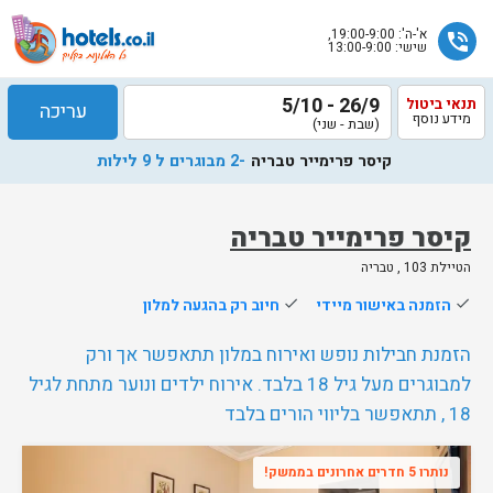
א'-ה': 19:00-9:00,
phone_in_talk
שישי: 13:00-9:00
26/9 - 5/10
תנאי ביטול
עריכה
מידע נוסף
(שבת - שני)
קיסר פרימייר טבריה
-2 מבוגרים ל 9 לילות
קיסר פרימייר טבריה
הטיילת 103 , טבריה
שלח
done
הזמנה באישור מיידי
done
חיוב רק בהגעה למלון
נציג
הוטלס
הזמנת חבילות נופש ואירוח במלון תתאפשר אך ורק
יחזור
למבוגרים מעל גיל 18 בלבד. אירוח ילדים ונוער מתחת לגיל
אליך
18 , תתאפשר בליווי הורים בלבד
בשעות
הפעילות
נותרו 5 חדרים אחרונים בממשק!