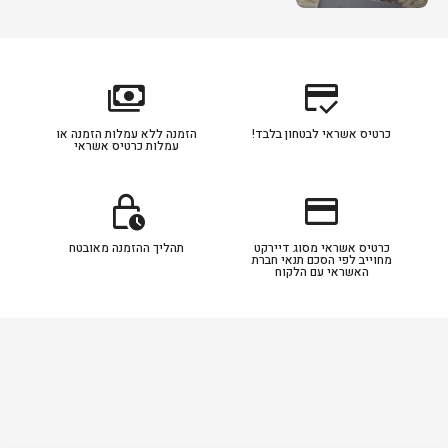
payments
credit_score
כרטיס אשראי לבטחון בלבד!
הזמנה ללא עמלות הזמנה או
עמלות כרטיס אשראי
lock_clock
credit_card
כרטיס אשראי מסוג דיירקט
תהליך ההזמנה מאובטח
מחוייב לפי הסכם תנאי חברת
האשראי עם הלקוח