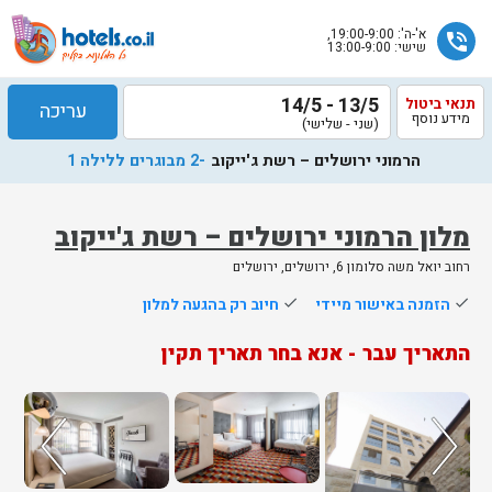
א'-ה': 19:00-9:00,
phone_in_talk
שישי: 13:00-9:00
13/5 - 14/5
תנאי ביטול
עריכה
מידע נוסף
(שני - שלישי)
הרמוני ירושלים – רשת ג'ייקוב
-2 מבוגרים ללילה 1
מלון הרמוני ירושלים – רשת ג'ייקוב
רחוב יואל משה סלומון 6, ירושלים, ירושלים
שלח
done
הזמנה באישור מיידי
done
חיוב רק בהגעה למלון
נציג
התאריך עבר - אנא בחר תאריך תקין
הוטלס
יחזור
אליך
בשעות
הפעילות