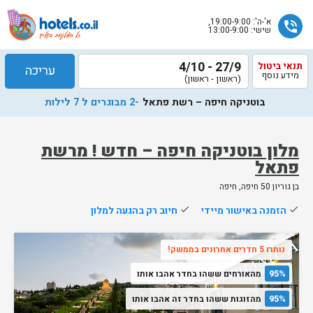
א'-ה': 19:00-9:00,
phone_in_talk
שישי: 13:00-9:00
27/9 - 4/10
תנאי ביטול
עריכה
מידע נוסף
(ראשון - ראשון)
בוטניקה חיפה – רשת פתאל
-2 מבוגרים ל 7 לילות
מלון בוטניקה חיפה – חדש ! מרשת
פתאל
שלח
בן גוריון 50 חיפה, חיפה
נציג
done
הזמנה באישור מיידי
done
חיוב רק בהגעה למלון
הוטלס
יחזור
נותרו 5 חדרים אחרונים בממשק!
אליך
בשעות
95%
מהאורחים ששהו בחדר אהבו אותו
הפעילות
95%
מהזוגות ששהו בחדר זה אהבו אותו