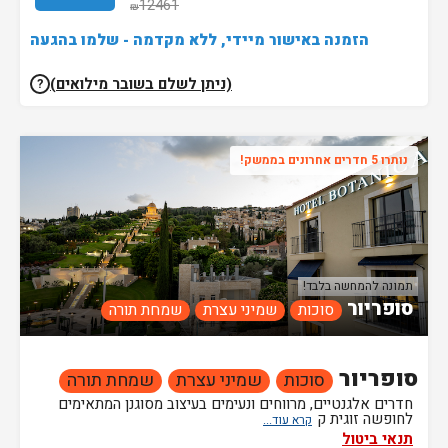
12461
₪
הזמנה באישור מיידי, ללא מקדמה - שלמו בהגעה
(ניתן לשלם בשובר מילואים)
?
נותרו 5 חדרים אחרונים בממשק!
תמונה להמחשה בלבד!
סופריור
סוכות
שמיני עצרת
שמחת תורה
סופריור
סוכות
שמיני עצרת
שמחת תורה
חדרים אלגנטיים, מרווחים ונעימים בעיצוב מסוגנן המתאימים
לחופשה זוגית ק
תנאי ביטול