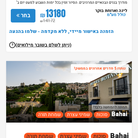
יעשה על בסיס מקום פנוי ויש לתאם מראש את המועד במספר: 050-652-
מודרך בגנים הבהאיים המרהיבים. הסיור זמין בכל ימות השבוע למעט יום ב'
2503
ומועדים מיוחדים בין השעות: 09:00-17:00. הסיור יעשה על בסיס מקום פנוי
13180
לינה וארוחת בוקר
ויש לתאם מראש את המועד במספר: 050-652-2503
₪
בחר
כולל מע"מ
14172
₪
הזמנה באישור מיידי, ללא מקדמה - שלמו בהגעה
(ניתן לשלם בשובר מילואים)
?
נותרו 5 חדרים אחרונים בממשק!
תמונה להמחשה בלבד!
Bahai
סוכות
שמיני עצרת
שמחת תורה
Bahai
סוכות
שמיני עצרת
שמחת תורה