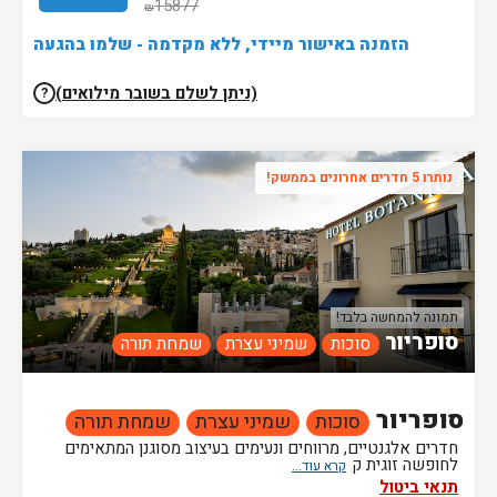
15877
₪
הזמנה באישור מיידי, ללא מקדמה - שלמו בהגעה
(ניתן לשלם בשובר מילואים)
?
נותרו 5 חדרים אחרונים בממשק!
תמונה להמחשה בלבד!
סופריור
סוכות
שמיני עצרת
שמחת תורה
סופריור
סוכות
שמיני עצרת
שמחת תורה
חדרים אלגנטיים, מרווחים ונעימים בעיצוב מסוגנן המתאימים
לחופשה זוגית ק
תנאי ביטול