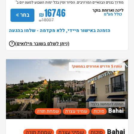
יעשה על בסיס מקום פנוי ויש לתאם מראש את המועד במספר: 050-652-
מודרך בגנים הבהאיים המרהיבים. הסיור זמין בכל ימות השבוע למעט יום ב'
2503
ומועדים מיוחדים בין השעות: 09:00-17:00. הסיור יעשה על בסיס מקום פנוי
16746
לינה וארוחת בוקר
ויש לתאם מראש את המועד במספר: 050-652-2503
₪
בחר
כולל מע"מ
18007
₪
הזמנה באישור מיידי, ללא מקדמה - שלמו בהגעה
(ניתן לשלם בשובר מילואים)
?
נותרו 5 חדרים אחרונים בממשק!
תמונה להמחשה בלבד!
Bahai
סוכות
שמיני עצרת
שמחת תורה
Bahai
סוכות
שמיני עצרת
שמחת תורה