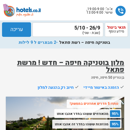
א'-ה': 19:00-9:00,
phone_in_talk
שישי: 13:00-9:00
26/9 - 5/10
תנאי ביטול
עריכה
מידע נוסף
(שבת - שני)
בוטניקה חיפה – רשת פתאל
-2 מבוגרים ל 9 לילות
מלון בוטניקה חיפה – חדש ! מרשת
פתאל
שלח
בן גוריון 50 חיפה, חיפה
נציג
done
הזמנה באישור מיידי
done
חיוב רק בהגעה למלון
הוטלס
יחזור
נותרו 5 חדרים אחרונים בממשק!
אליך
בשעות
95%
מהאורחים ששהו בחדר אהבו אותו
הפעילות
95%
מהזוגות ששהו בחדר זה אהבו אותו