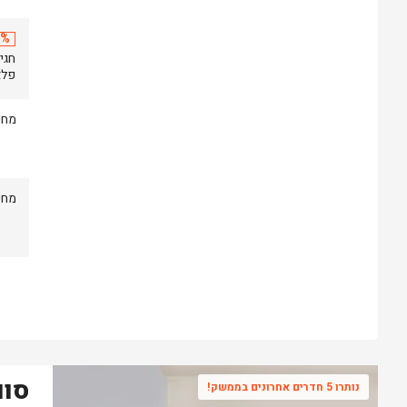
20% 
פלאזה
מחי
מחי
סוו
נותרו 5 חדרים אחרונים בממשק!