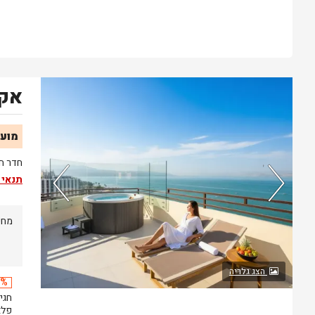
אקז
נותרו 5 חדרים אחרונים בממשק!
מועד
חדר ח
תנאי 
מחי
הצג גלריה
20% 
פלאזה