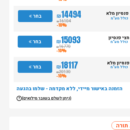
14494
פנסיון מלא
₪
בחר
כולל מע"מ
16104
₪
-10%
15093
חצי פנסיון
₪
בחר
כולל מע"מ
16770
₪
-10%
18117
פנסיון מלא
₪
בחר
כולל מע"מ
20130
₪
-10%
הזמנה באישור מיידי, ללא מקדמה - שלמו בהגעה
(ניתן לשלם בשובר מילואים)
?
תורה