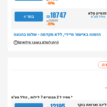
₪
-10%
18747
פנסיון מלא
₪
בחר
כולל מע"מ
20830
₪
-10%
הזמנה באישור מיידי, ללא מקדמה - שלמו בהגעה
(ניתן לשלם בשובר מילואים)
?
ה
* מחיר ל 2 מבוגרים 7 לילות , כולל מע"מ
12195
לינה וארוחת בוקר