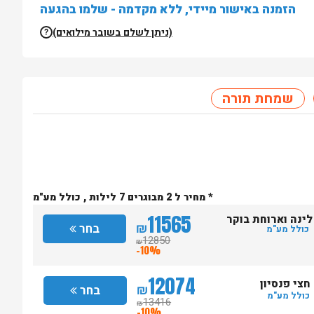
הזמנה באישור מיידי, ללא מקדמה - שלמו בהגעה
(ניתן לשלם בשובר מילואים)
?
שמחת תורה
* מחיר ל 2 מבוגרים 7 לילות , כולל מע"מ
11565
לינה וארוחת בוקר
₪
בחר
כולל מע"מ
12850
₪
-10%
12074
חצי פנסיון
₪
בחר
כולל מע"מ
13416
₪
-10%