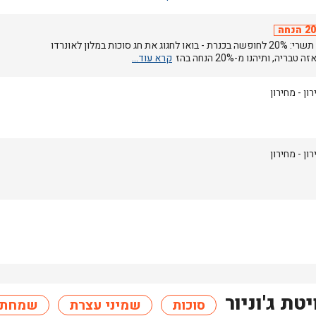
הנחה
חגי תשרי: 20% לחופשה בכנרת - בואו לחגוג את חג סוכות במלון לאונרדו
 טבריה, ותיהנו מ-20% הנחה בהז
רון
- מחירון
רון
- מחירון
יטת ג'וניור
סוכות
שמיני עצרת
שמחת 