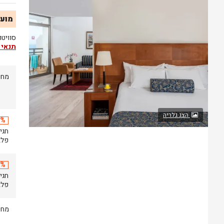
מועד
סוויטו
תנאי 
מחי
הצג גלריה
20% 
פלאזה
20% 
פלאזה
מחי