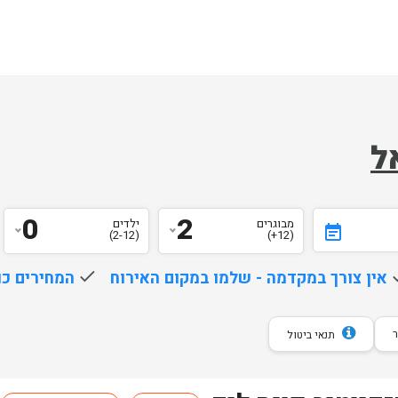
ל
0
2
מבוגרים
ילדים
event_note
(2-12)
(12+)
d
אין צורך במקדמה - שלמו במקום האירוח
done
המחירים כו
תנאי ביטול