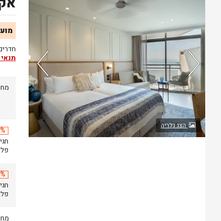
אקז
נותרו 5 חדרים אחרונים בממשק!
מועד
חדרים המשק
תנאי 
מחי
81%
מהאורחים
ששהו בחדר
הצג גלריה
אהבו אותו
20% 
פלאזה
20% 
פלאזה
מחי