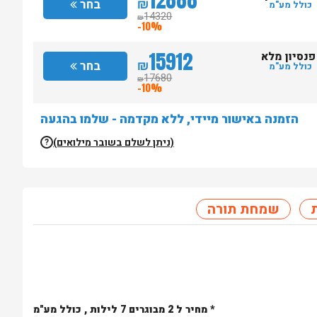
₪
בחר
כולל מע"מ
14320
₪
-10%
15912
פנסיון מלא
₪
בחר
כולל מע"מ
17680
₪
-10%
הזמנה באישור מיידי, ללא מקדמה - שלמו בהגעה
(ניתן לשלם בשובר מילואים)
?
שמחת תורה
* מחיר ל 2 מבוגרים 7 לילות , כולל מע"מ