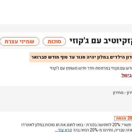
קיוטיב עם ג'קוזי
סוכות
שמיני עצרת
ון הילדים במלון יהיה סגור עד סוף חודש פברואר
דש עם גקוזי במרפסת-חדר חדש משופץ עם ז'קוזי
ביטול
רון
- מחירון
הנחה
חגי תשרי: 20% לחופשה בכנרת - בואו לחגוג את חג סוכות במלון לאונרדו
 טבריה, ותיהנו מ-20% הנחה בהז