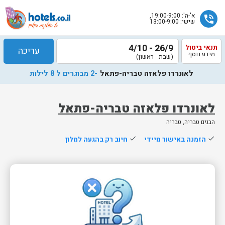
א'-ה': 19:00-9:00,
phone_in_talk
שישי: 13:00-9:00
26/9 - 4/10
תנאי ביטול
עריכה
מידע נוסף
(שבת - ראשון)
לאונרדו פלאזה טבריה-פתאל
-2 מבוגרים ל 8 לילות
לאונרדו פלאזה טבריה-פתאל
הבנים טבריה, טבריה
שלח
done
הזמנה באישור מיידי
done
חיוב רק בהגעה למלון
נציג
הוטלס
יחזור
אליך
בשעות
הפעילות