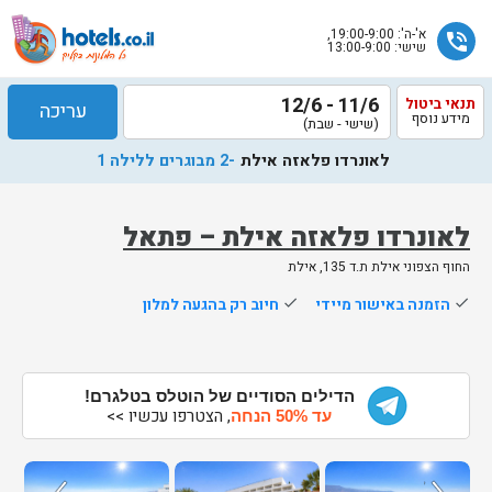
א'-ה': 19:00-9:00,
phone_in_talk
שישי: 13:00-9:00
11/6 - 12/6
תנאי ביטול
עריכה
מידע נוסף
(שישי - שבת)
לאונרדו פלאזה אילת
-2 מבוגרים ללילה 1
לאונרדו פלאזה אילת – פתאל
החוף הצפוני אילת ת.ד 135, אילת
שלח
done
הזמנה באישור מיידי
done
חיוב רק בהגעה למלון
נציג
הוטלס
יחזור
אליך
הדילים הסודיים של הוטלס בטלגרם!
, הצטרפו עכשיו >>
בשעות
עד 50% הנחה
הפעילות