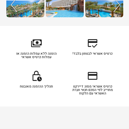
payments
credit_score
כרטיס אשראי לבטחון בלבד!
הזמנה ללא עמלות הזמנה או
עמלות כרטיס אשראי
lock_clock
credit_card
כרטיס אשראי מסוג דיירקט
תהליך ההזמנה מאובטח
מחוייב לפי הסכם תנאי חברת
האשראי עם הלקוח