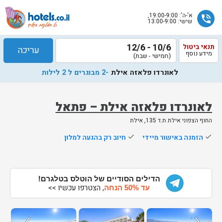
א'-ה': 19:00-9:00,
phone_in_talk
שישי: 13:00-9:00
10/6 - 12/6
תנאי ביטול
עריכה
מידע נוסף
(חמישי - שבת)
לאונרדו פלאזה אילת
-2 מבוגרים ל 2 לילות
לאונרדו פלאזה אילת – פתאל
החוף הצפוני אילת ת.ד 135, אילת
שלח
done
הזמנה באישור מיידי
done
חיוב רק בהגעה למלון
נציג
הוטלס
יחזור
אליך
הדילים הסודיים של הוטלס בטלגרם!
, הצטרפו עכשיו >>
בשעות
עד 50% הנחה
הפעילות