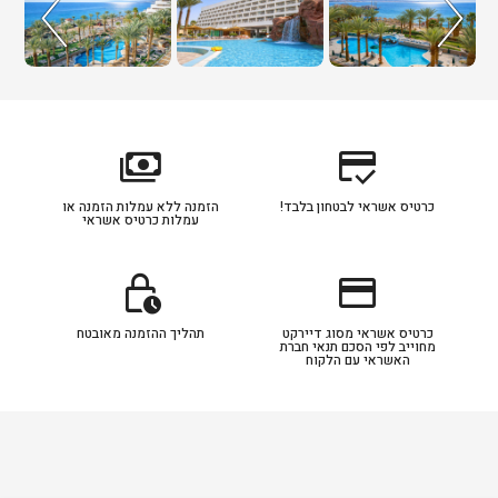
payments
credit_score
כרטיס אשראי לבטחון בלבד!
הזמנה ללא עמלות הזמנה או
עמלות כרטיס אשראי
lock_clock
credit_card
כרטיס אשראי מסוג דיירקט
תהליך ההזמנה מאובטח
מחוייב לפי הסכם תנאי חברת
האשראי עם הלקוח