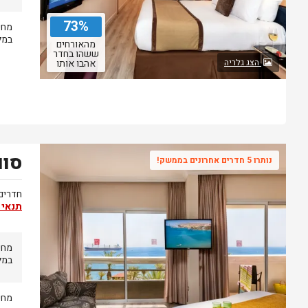
73%
מחי
במל
מהאורחים
ששהו בחדר
הצג גלריה
אהבו אותו
סוו
נותרו 5 חדרים אחרונים בממשק!
חדרים 
תנאי 
מחי
במל
מחי