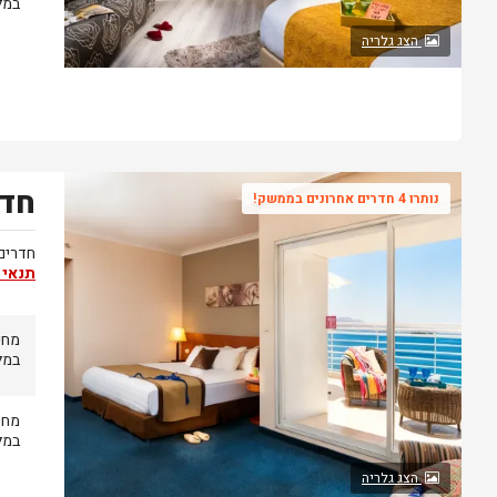
במל
הצג גלריה
חדר
נותרו 4 חדרים אחרונים בממשק!
חדרים
תנאי 
מחי
במל
מחי
במל
הצג גלריה