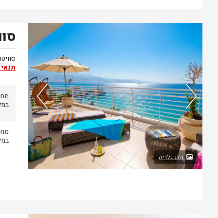
סוו
חדר אחרון בממשק
סוויטה מדהימ
תנאי 
מחי
במל
מחי
במל
הצג גלריה