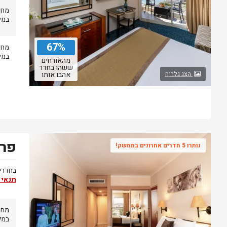
מחי
במל
67%
מחי
במל
מהאורחים
ששהו בחדר
הצג גלריה
אהבו אותו
פרי
נותרו 5 חדרים אחרונים בממשק!
בחדרים
תנאי 
מחי
במל