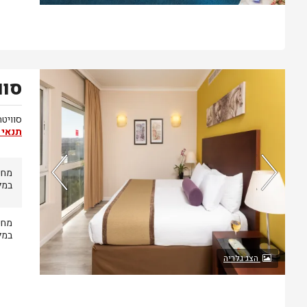
סו
חדר אחרון בממשק
סוויטה משפחתית
תנאי 
מחי
במל
מחי
במל
הצג גלריה