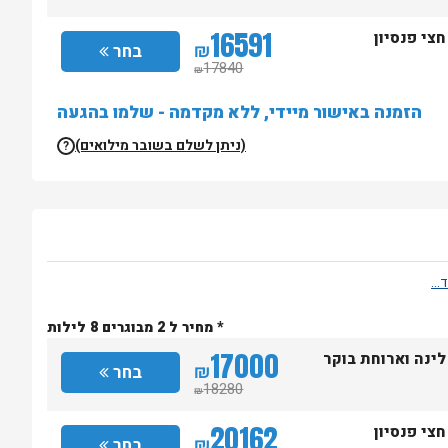
16591
חצי פנסיון
₪
בחר
17840
₪
הזמנה באישור מיידי, ללא מקדמה - שלמו בהגעה
(ניתן לשלם בשובר מילואים)
?
* מחיר ל 2 מבוגרים 8 לילות
17000
לינה וארוחת בוקר
₪
בחר
18280
₪
20162
חצי פנסיון
₪
בחר