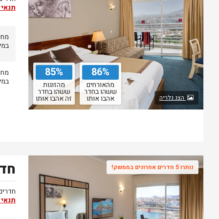
תנאי 
מחי
במל
85%
86%
מחי
במל
מהאורחים
מהזוגות
ששהו בחדר
ששהו בחדר
הצג גלריה
אהבו אותו
זה אהבו אותו
חדר
נותרו 5 חדרים אחרונים בממשק!
חדרים
תנאי 