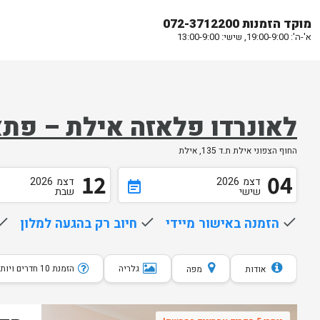
מוקד הזמנות 072-3712200
א'-ה': 19:00-9:00, שישי: 13:00-9:00
לאונרדו פלאזה אילת – פת
החוף הצפוני אילת ת.ד 135, אילת
12
04
דצמ
2026
דצמ
2026
event_note
שישי
שבת
done
הזמנה באישור מיידי
done
חיוב רק בהגעה למלון
one
גלריה
הזמנת 10 חדרים ויותר
אודות
מפה