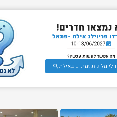
 נמצאו חדרים!
דו פריוילג אילת -פתאל
10-13/06/2027
event_note
מה אפשר לעשות עכשיו?
לי מלונות זמינים באילת
search