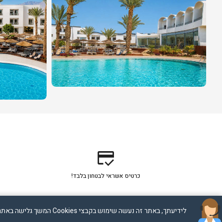
credit_score
כרטיס אשראי לבטחון בלבד!
לידיעתך, באתר זה נעשה שימוש בקבצי Cookies המשך גלישה באתר מהווה הסכמה לשימוש זה, למידע נוסף ניתן לעיין במדיניות הפרטיות