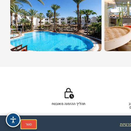
lock_clock
ב
תהליך ההזמנה מאובטח
פרטיות
סגור