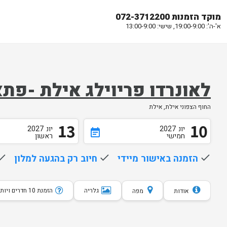
מוקד הזמנות 072-3712200
א'-ה': 19:00-9:00, שישי: 13:00-9:00
לאונרדו פריוילג אילת -פת
החוף הצפוני אילת, אילת
13
10
יונ
2027
יונ
2027
event_note
חמישי
ראשון
done
הזמנה באישור מיידי
done
חיוב רק בהגעה למלון
one
גלריה
הזמנת 10 חדרים ויותר
אודות
מפה