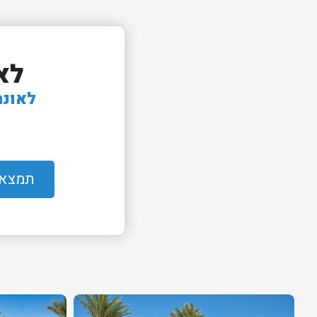
לא
לאונר
תמצאו 