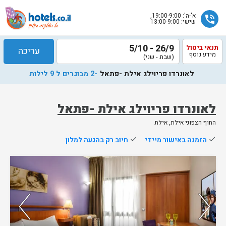
א'-ה': 19:00-9:00,
phone_in_talk
שישי: 13:00-9:00
26/9 - 5/10
תנאי ביטול
עריכה
מידע נוסף
(שבת - שני)
לאונרדו פריוילג אילת -פתאל
-2 מבוגרים ל 9 לילות
לאונרדו פריוילג אילת -פתאל
החוף הצפוני אילת, אילת
שלח
done
הזמנה באישור מיידי
done
חיוב רק בהגעה למלון
נציג
הוטלס
נותרו 5 חדרים אחרונים בממשק!
יחזור
אליך
בשעות
הפעילות