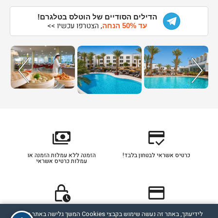
הדילים הסודיים של הוטלס בטלגרם!
, הצטרפו עכשיו >>
עד 50% הנחה
payments
credit_score
כרטיס אשראי לבטחון בלבד!
הזמנה ללא עמלות הזמנה או
עמלות כרטיס אשראי
lock_clock
credit_card
כרטיס אשראי מסוג דיירקט
תהליך ההזמנה מאובטח
לידיעתך, באתר זה נעשה שימוש בקבצי Cookies המשך גלישה באתר מהווה
מחוייב לפי הסכם תנאי חברת