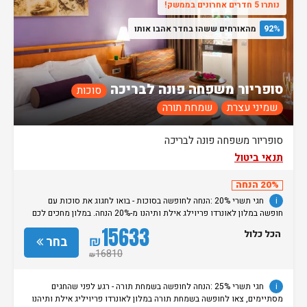
נותרו 5 חדרים אחרונים בממשק!
92%
מהאורחים ששהו בחדר אהבו אותו
סופריור משפחה פונה לבריכה
סוכות
שמיני עצרת
שמחת תורה
סופריור משפחה פונה לבריכה
תנאי ביטול
20% הנחה
i
חגי תשרי 20% :הנחה לחופשה בסוכות - בואו לחגוג את סוכות עם
חופשה במלון לאונרדו פריוילג אילת ותיהנו מ-20% הנחה. במלון מחכים לכם
ארוחות חג עשירות, חדרים מעוצבים, אווירה חגיגית וחוויית אירוח מושלמת.
15633
הכל כלול
המבצע תקף לאירוח על בסיס הכל כלול בין התאריכים 27.9.26-01.10.26
₪
בחר
מינימום 4 לילות 10% הנחה נוספים לחברי מועדון פתאל וחברים ולמצטרפים
16810
₪
חדשים ללא קוד ארגון ללא כפל מבצעים והנחות ט.ל.ח מחירון
- מחירון
i
חגי תשרי 25% :הנחה לחופשה בשמחת תורה - רגע לפני שהחגים
מסתיימים, צאו לחופשה בשמחת תורה במלון לאונרדו פריויליג אילת ותיהנו