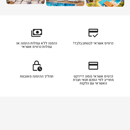
payments
credit_score
כרטיס אשראי לבטחון בלבד!
הזמנה ללא עמלות הזמנה או
עמלות כרטיס אשראי
lock_clock
credit_card
כרטיס אשראי מסוג דיירקט
תהליך ההזמנה מאובטח
מחוייב לפי הסכם תנאי חברת
האשראי עם הלקוח