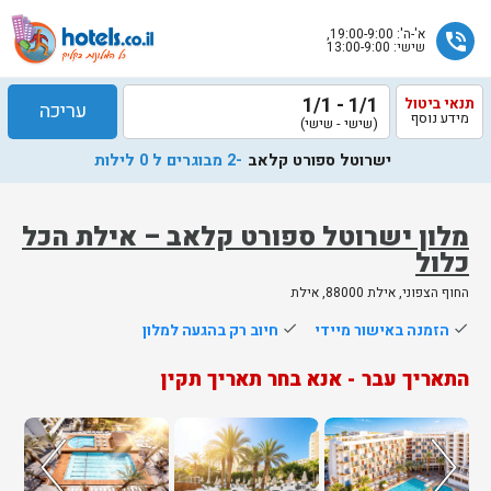
א'-ה': 19:00-9:00,
phone_in_talk
שישי: 13:00-9:00
1/1 - 1/1
תנאי ביטול
עריכה
מידע נוסף
(שישי - שישי)
ישרוטל ספורט קלאב
-2 מבוגרים ל 0 לילות
מלון ישרוטל ספורט קלאב – אילת הכל
כלול
שלח
החוף הצפוני, אילת 88000, אילת
נציג
done
הזמנה באישור מיידי
done
חיוב רק בהגעה למלון
הוטלס
יחזור
התאריך עבר - אנא בחר תאריך תקין
אליך
בשעות
הפעילות