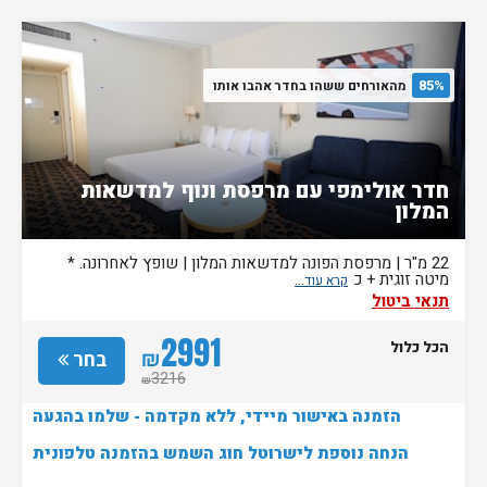
85%
מהאורחים ששהו בחדר אהבו אותו
חדר אולימפי עם מרפסת ונוף למדשאות
המלון
22 מ"ר | מרפסת הפונה למדשאות המלון | שופץ לאחרונה. *
מיטה זוגית + כ
תנאי ביטול
2991
הכל כלול
₪
בחר
3216
₪
הזמנה באישור מיידי, ללא מקדמה - שלמו בהגעה
הנחה נוספת לישרוטל חוג השמש בהזמנה טלפונית