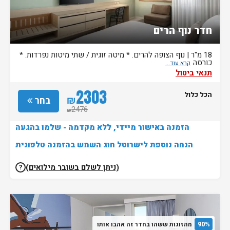
חדר נוף הרים
18 מ"ר | נוף הצופה להרים. * מיטה זוגית / שתי מיטות נפרדות. *
כורסה
תנאי ביטול
2303
הכל כלול
₪
בחר
2476
₪
הזמנה באישור מיידי, ללא מקדמה - שלמו בהגעה
הנחה נוספת לישרוטל חוג השמש בהזמנה טלפונית
(ניתן לשלם בשובר מילואים)
?
90%
מהזוגות ששהו בחדר זה אהבו אותו