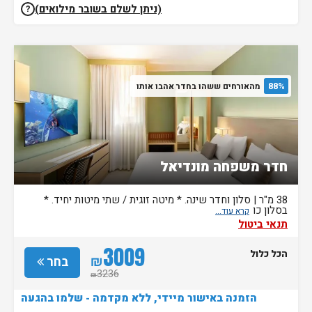
(ניתן לשלם בשובר מילואים)
?
88%
מהאורחים ששהו בחדר אהבו אותו
חדר משפחה מונדיאל
38 מ"ר | סלון וחדר שינה. * מיטה זוגית / שתי מיטות יחיד. *
בסלון כו
תנאי ביטול
3009
הכל כלול
₪
בחר
3236
₪
הזמנה באישור מיידי, ללא מקדמה - שלמו בהגעה