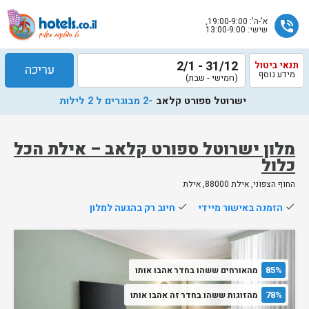
א'-ה': 19:00-9:00,
phone_in_talk
שישי: 13:00-9:00
31/12 - 2/1
תנאי ביטול
עריכה
מידע נוסף
(חמישי - שבת)
ישרוטל ספורט קלאב
-2 מבוגרים ל 2 לילות
מלון ישרוטל ספורט קלאב – אילת הכל
כלול
שלח
החוף הצפוני, אילת 88000, אילת
נציג
done
הזמנה באישור מיידי
done
חיוב רק בהגעה למלון
הוטלס
יחזור
אליך
בשעות
85%
מהאורחים ששהו בחדר אהבו אותו
הפעילות
78%
מהזוגות ששהו בחדר זה אהבו אותו