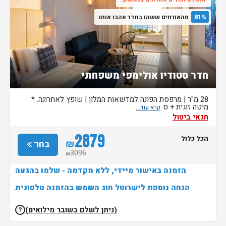
81%
מהאורחים ששהו בחדר אהבו אותו
חדר סטודיו אולימפי משפחתי
28 מ"ר | מרפסת הפונה למדשאות המלון | שופץ לאחרונה. *
מיטה זוגית + ס
תנאי ביטול
2879
הכל כלול
₪
בחר
3096
₪
הזמנה באישור מיידי, ללא מקדמה - שלמו בהגעה
הנחה נוספת לישרוטל חוג השמש בהזמנה טלפונית
(ניתן לשלם בשובר מילואים)
?