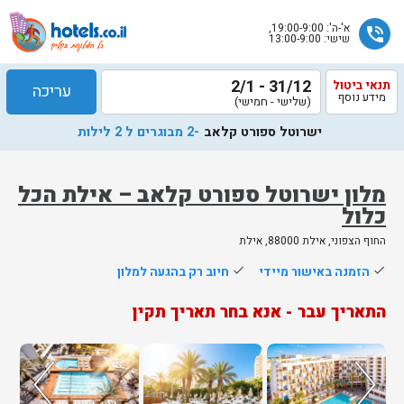
א'-ה': 19:00-9:00,
phone_in_talk
שישי: 13:00-9:00
31/12 - 2/1
תנאי ביטול
עריכה
מידע נוסף
(שלישי - חמישי)
ישרוטל ספורט קלאב
-2 מבוגרים ל 2 לילות
מלון ישרוטל ספורט קלאב – אילת הכל
כלול
שלח
החוף הצפוני, אילת 88000, אילת
נציג
done
הזמנה באישור מיידי
done
חיוב רק בהגעה למלון
הוטלס
יחזור
התאריך עבר - אנא בחר תאריך תקין
אליך
בשעות
הפעילות