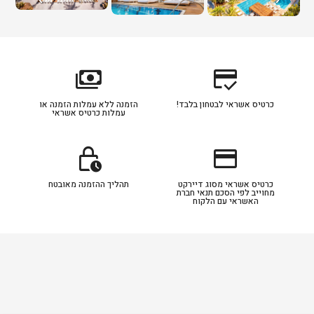
payments
credit_score
כרטיס אשראי לבטחון בלבד!
הזמנה ללא עמלות הזמנה או
עמלות כרטיס אשראי
lock_clock
credit_card
כרטיס אשראי מסוג דיירקט
תהליך ההזמנה מאובטח
מחוייב לפי הסכם תנאי חברת
האשראי עם הלקוח