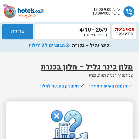
א'-ה': 19:00-9:00,
phone_in_talk
שישי: 13:00-9:00
26/9 - 4/10
תנאי ביטול
עריכה
מידע נוסף
(שבת - ראשון)
כינר גליל – בכנרת
-2 מבוגרים ל 8 לילות
מלון כינר גליל – מלון בכנרת
צפון מזרח הכנרת רמות, כנרת
שלח
done
הזמנה באישור מיידי
done
חיוב רק בהגעה למלון
נציג
הוטלס
יחזור
אליך
בשעות
הפעילות